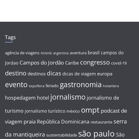
Tags
brasil
campos do
agência de viagens
aventura
Airbnb
argentina
congresso
Campos do Jordão
Caribe
Jordao
covid-19
destino
dicas
destinos
europa
dicas de viagem
evento
gastronomia
feriado
expoflora
holambra
jornalismo
hospedagem
hotel
jornalismo de
ompt
podcast de
turismo
jornalismo turístico
méxico
serra
viagem
praia
República Dominicana
restaurante
são paulo
da mantiqueira
São
sustentabilidade