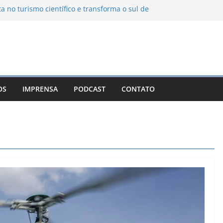
ta no turismo científico e transforma o sul de
om observatório astronômico
ontanha transforma o inverno em uma
sabores das serras brasileiras
iência Ambiental Immensità bate recorde de
amplia alcance nacional
hica une gastronomia regional, natureza e
ina em Campos do Jordão
OS
IMPRENSA
PODCAST
CONTATO
 Nuevo León: o Pueblo Mágico com ruas
rantes e turismo à beira da represa