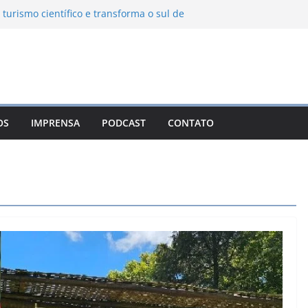
 turismo científico e transforma o sul de
bservatório astronômico
nha transforma o inverno em uma
es das serras brasileiras
a Ambiental Immensità bate recorde de
a alcance nacional
 une gastronomia regional, natureza e
m Campos do Jordão
OS
IMPRENSA
PODCAST
CONTATO
o León: o Pueblo Mágico com ruas
s e turismo à beira da represa