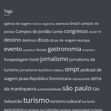
Tags
brasil
campos do
agência de viagens
aventura
Airbnb
argentina
congresso
Campos do Jordão
Caribe
Jordao
covid-19
destino
dicas
destinos
europa
dicas de viagem
evento
gastronomia
feriado
expoflora
holambra
jornalismo
hospedagem
hotel
jornalismo de
ompt
podcast de
turismo
jornalismo turístico
méxico
serra
viagem
praia
República Dominicana
restaurante
são paulo
da mantiqueira
São
sustentabilidade
turismo
turismo cultural
Sebastião
turismo
gastronômico
turismo na Colômbia
turismo responsável
turismo