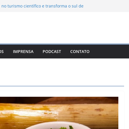
 no turismo científico e transforma o sul de
m observatório astronômico
ntanha transforma o inverno em uma
abores das serras brasileiras
ncia Ambiental Immensità bate recorde de
mplia alcance nacional
ica une gastronomia regional, natureza e
a em Campos do Jordão
OS
IMPRENSA
PODCAST
CONTATO
uevo León: o Pueblo Mágico com ruas
ntes e turismo à beira da represa