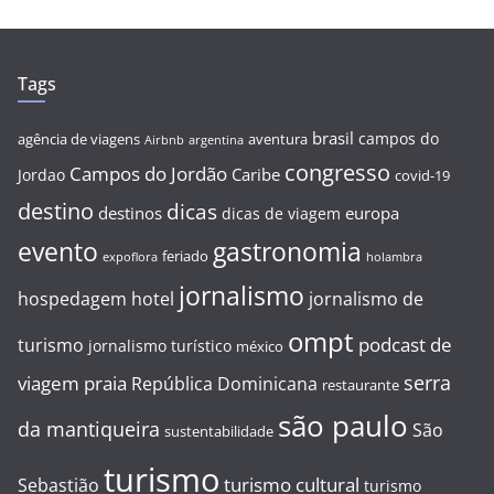
Tags
brasil
campos do
agência de viagens
aventura
Airbnb
argentina
congresso
Campos do Jordão
Caribe
Jordao
covid-19
destino
dicas
destinos
europa
dicas de viagem
evento
gastronomia
feriado
expoflora
holambra
jornalismo
hospedagem
hotel
jornalismo de
ompt
podcast de
turismo
jornalismo turístico
méxico
serra
viagem
praia
República Dominicana
restaurante
são paulo
da mantiqueira
São
sustentabilidade
turismo
turismo cultural
Sebastião
turismo