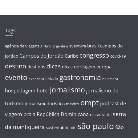
Tags
brasil
campos do
agência de viagens
aventura
Airbnb
argentina
congresso
Campos do Jordão
Caribe
Jordao
covid-19
destino
dicas
destinos
europa
dicas de viagem
evento
gastronomia
feriado
expoflora
holambra
jornalismo
hospedagem
hotel
jornalismo de
ompt
podcast de
turismo
jornalismo turístico
méxico
serra
viagem
praia
República Dominicana
restaurante
são paulo
da mantiqueira
São
sustentabilidade