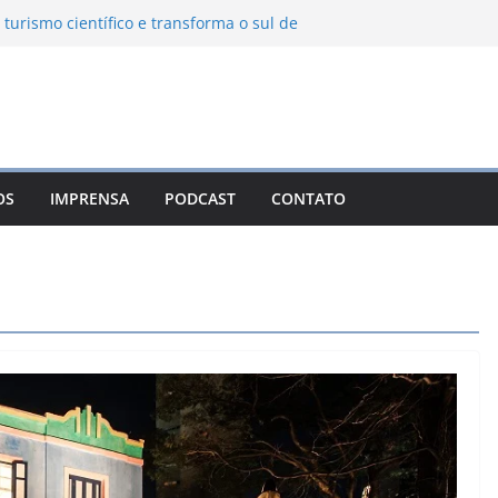
 turismo científico e transforma o sul de
bservatório astronômico
nha transforma o inverno em uma
es das serras brasileiras
a Ambiental Immensità bate recorde de
a alcance nacional
 une gastronomia regional, natureza e
m Campos do Jordão
OS
IMPRENSA
PODCAST
CONTATO
o León: o Pueblo Mágico com ruas
s e turismo à beira da represa