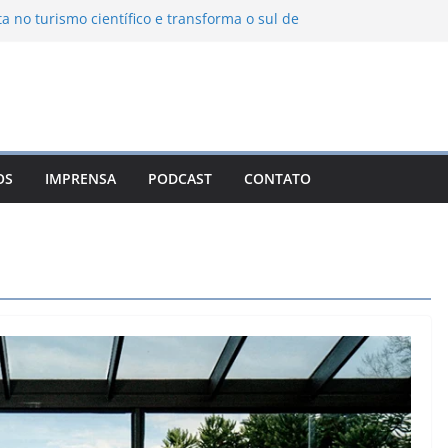
ta no turismo científico e transforma o sul de
om observatório astronômico
ontanha transforma o inverno em uma
sabores das serras brasileiras
iência Ambiental Immensità bate recorde de
amplia alcance nacional
hica une gastronomia regional, natureza e
ina em Campos do Jordão
OS
IMPRENSA
PODCAST
CONTATO
 Nuevo León: o Pueblo Mágico com ruas
rantes e turismo à beira da represa