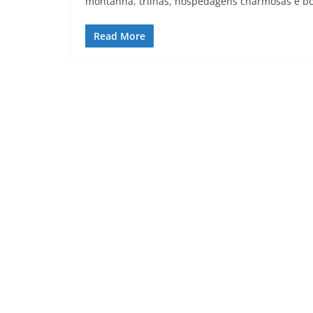
montanha, trilhas, hospedagens charmosas e bo
Read More