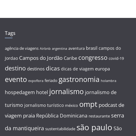
Tags
brasil
campos do
agência de viagens
aventura
Airbnb
argentina
congresso
Campos do Jordão
Caribe
Jordao
covid-19
destino
dicas
destinos
europa
dicas de viagem
evento
gastronomia
feriado
expoflora
holambra
jornalismo
hospedagem
hotel
jornalismo de
ompt
podcast de
turismo
jornalismo turístico
méxico
serra
viagem
praia
República Dominicana
restaurante
são paulo
da mantiqueira
São
sustentabilidade