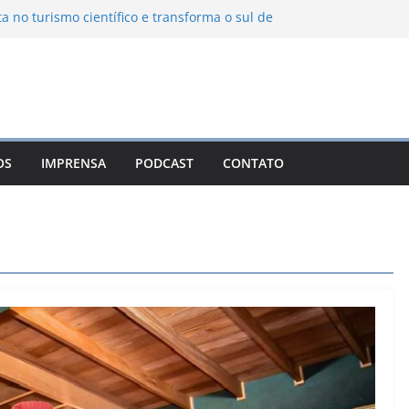
ta no turismo científico e transforma o sul de
om observatório astronômico
ontanha transforma o inverno em uma
sabores das serras brasileiras
iência Ambiental Immensità bate recorde de
amplia alcance nacional
hica une gastronomia regional, natureza e
ina em Campos do Jordão
OS
IMPRENSA
PODCAST
CONTATO
 Nuevo León: o Pueblo Mágico com ruas
rantes e turismo à beira da represa