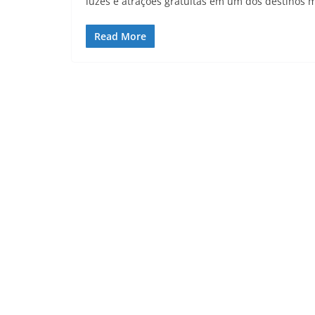
luzes e atrações gratuitas em um dos destinos m
Read More