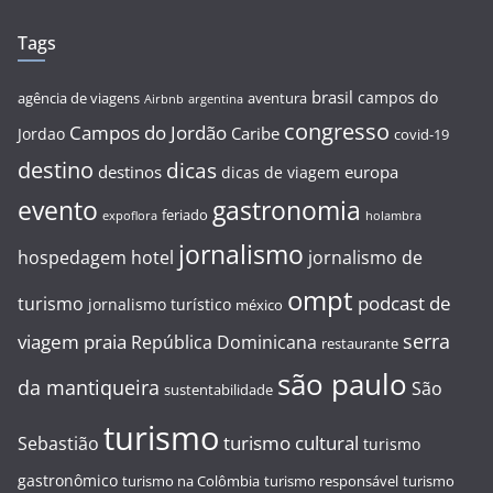
Tags
brasil
campos do
agência de viagens
aventura
Airbnb
argentina
congresso
Campos do Jordão
Caribe
Jordao
covid-19
destino
dicas
destinos
europa
dicas de viagem
evento
gastronomia
feriado
expoflora
holambra
jornalismo
hospedagem
hotel
jornalismo de
ompt
podcast de
turismo
jornalismo turístico
méxico
serra
viagem
praia
República Dominicana
restaurante
são paulo
da mantiqueira
São
sustentabilidade
turismo
turismo cultural
Sebastião
turismo
gastronômico
turismo na Colômbia
turismo responsável
turismo