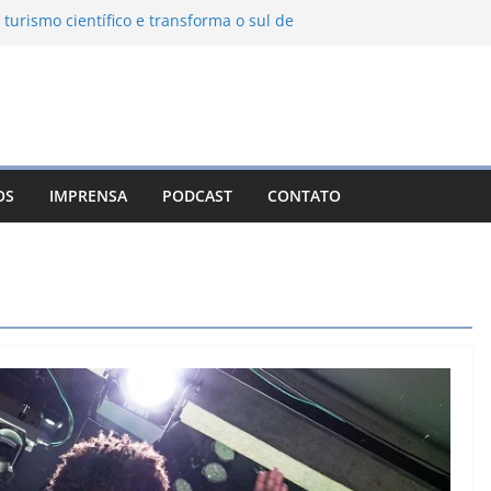
 turismo científico e transforma o sul de
bservatório astronômico
nha transforma o inverno em uma
es das serras brasileiras
a Ambiental Immensità bate recorde de
a alcance nacional
 une gastronomia regional, natureza e
m Campos do Jordão
OS
IMPRENSA
PODCAST
CONTATO
o León: o Pueblo Mágico com ruas
s e turismo à beira da represa