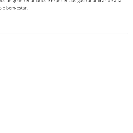
os de golfe renomados e experiências gastronômicas de alta
o e bem-estar.