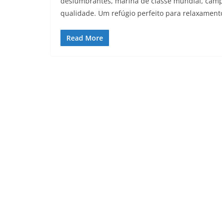
deslumbrantes, marina de classe mundial, camp
qualidade. Um refúgio perfeito para relaxament
Read More