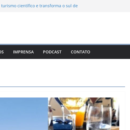
 turismo científico e transforma o sul de
bservatório astronômico
nha transforma o inverno em uma
es das serras brasileiras
a Ambiental Immensità bate recorde de
a alcance nacional
 une gastronomia regional, natureza e
m Campos do Jordão
OS
IMPRENSA
PODCAST
CONTATO
o León: o Pueblo Mágico com ruas
s e turismo à beira da represa