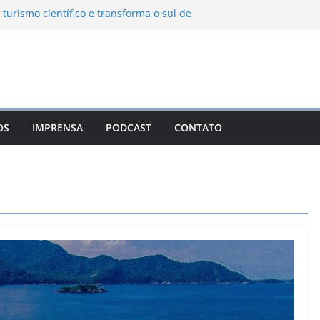
 turismo científico e transforma o sul de
bservatório astronômico
nha transforma o inverno em uma
es das serras brasileiras
a Ambiental Immensità bate recorde de
a alcance nacional
 une gastronomia regional, natureza e
m Campos do Jordão
OS
IMPRENSA
PODCAST
CONTATO
o León: o Pueblo Mágico com ruas
s e turismo à beira da represa