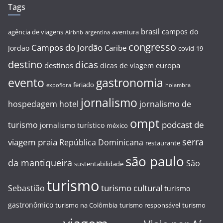
Tags
brasil
campos do
agência de viagens
aventura
Airbnb
argentina
congresso
Campos do Jordão
Caribe
Jordao
covid-19
destino
dicas
destinos
europa
dicas de viagem
evento
gastronomia
feriado
expoflora
holambra
jornalismo
hospedagem
hotel
jornalismo de
ompt
podcast de
turismo
jornalismo turístico
méxico
serra
viagem
praia
República Dominicana
restaurante
são paulo
da mantiqueira
São
sustentabilidade
turismo
turismo cultural
Sebastião
turismo
gastronômico
turismo na Colômbia
turismo responsável
turismo