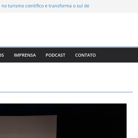
 no turismo científico e transforma o sul de
m observatório astronômico
ntanha transforma o inverno em uma
abores das serras brasileiras
ncia Ambiental Immensità bate recorde de
mplia alcance nacional
ica une gastronomia regional, natureza e
a em Campos do Jordão
OS
IMPRENSA
PODCAST
CONTATO
uevo León: o Pueblo Mágico com ruas
ntes e turismo à beira da represa