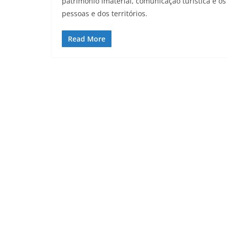
patrimônio imaterial, comunicação turística e os 
pessoas e dos territórios.
Read More