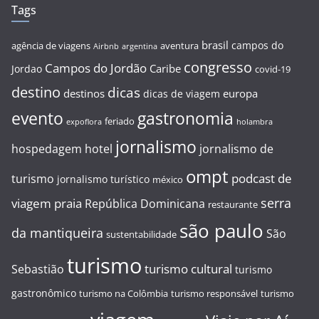
Tags
brasil
campos do
agência de viagens
aventura
Airbnb
argentina
congresso
Campos do Jordão
Caribe
Jordao
covid-19
destino
dicas
destinos
europa
dicas de viagem
evento
gastronomia
feriado
expoflora
holambra
jornalismo
hospedagem
hotel
jornalismo de
ompt
podcast de
turismo
jornalismo turístico
méxico
serra
viagem
praia
República Dominicana
restaurante
são paulo
da mantiqueira
São
sustentabilidade
turismo
turismo cultural
Sebastião
turismo
gastronômico
turismo na Colômbia
turismo responsável
turismo