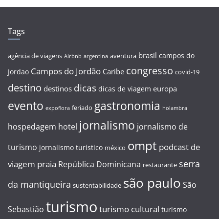
Tags
brasil
campos do
agência de viagens
aventura
Airbnb
argentina
congresso
Campos do Jordão
Caribe
Jordao
covid-19
destino
dicas
destinos
europa
dicas de viagem
evento
gastronomia
feriado
expoflora
holambra
jornalismo
hospedagem
hotel
jornalismo de
ompt
podcast de
turismo
jornalismo turístico
méxico
serra
viagem
praia
República Dominicana
restaurante
são paulo
da mantiqueira
São
sustentabilidade
turismo
turismo cultural
Sebastião
turismo