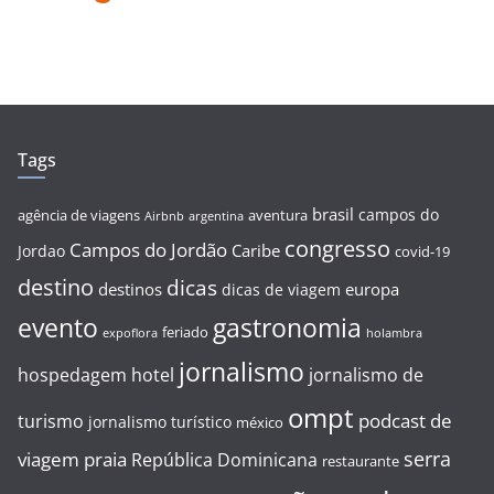
Tags
brasil
campos do
agência de viagens
aventura
Airbnb
argentina
congresso
Campos do Jordão
Caribe
Jordao
covid-19
destino
dicas
destinos
europa
dicas de viagem
evento
gastronomia
feriado
expoflora
holambra
jornalismo
hospedagem
hotel
jornalismo de
ompt
podcast de
turismo
jornalismo turístico
méxico
serra
viagem
praia
República Dominicana
restaurante