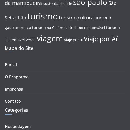
são paulo
da mantiqueira
São
sustentabilidade
turismo
turismo cultural
Sebastião
turismo
gastronômico
turismo na Colômbia
turismo responsável
turismo
viagem
Viaje por Aí
sustentável
verão
viaje por ai
Mapa do Site
Portal
O Programa
Imprensa
Contato
Categorias
Hospedagem