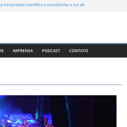
ta no turismo científico e transforma o sul de
om observatório astronômico
ontanha transforma o inverno em uma
sabores das serras brasileiras
iência Ambiental Immensità bate recorde de
amplia alcance nacional
hica une gastronomia regional, natureza e
ina em Campos do Jordão
OS
IMPRENSA
PODCAST
CONTATO
 Nuevo León: o Pueblo Mágico com ruas
rantes e turismo à beira da represa