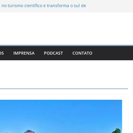
 no turismo científico e transforma o sul de
m observatório astronômico
ntanha transforma o inverno em uma
abores das serras brasileiras
ncia Ambiental Immensità bate recorde de
mplia alcance nacional
ica une gastronomia regional, natureza e
a em Campos do Jordão
OS
IMPRENSA
PODCAST
CONTATO
uevo León: o Pueblo Mágico com ruas
ntes e turismo à beira da represa