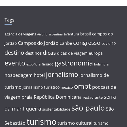
Tags
brasil
campos do
agência de viagens
aventura
Airbnb
argentina
congresso
Campos do Jordão
Caribe
Jordao
covid-19
destino
dicas
destinos
europa
dicas de viagem
evento
gastronomia
feriado
expoflora
holambra
jornalismo
hospedagem
hotel
jornalismo de
ompt
podcast de
turismo
jornalismo turístico
méxico
serra
viagem
praia
República Dominicana
restaurante
são paulo
da mantiqueira
São
sustentabilidade
turismo
turismo cultural
Sebastião
turismo