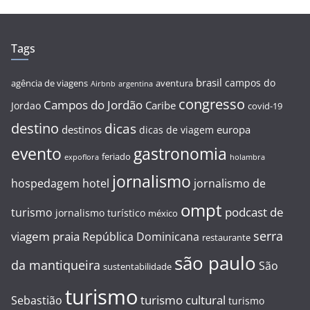
Tags
brasil
campos do
agência de viagens
aventura
Airbnb
argentina
congresso
Campos do Jordão
Caribe
Jordao
covid-19
destino
dicas
destinos
europa
dicas de viagem
evento
gastronomia
feriado
expoflora
holambra
jornalismo
hospedagem
hotel
jornalismo de
ompt
podcast de
turismo
jornalismo turístico
méxico
serra
viagem
praia
República Dominicana
restaurante
são paulo
da mantiqueira
São
sustentabilidade
turismo
turismo cultural
Sebastião
turismo