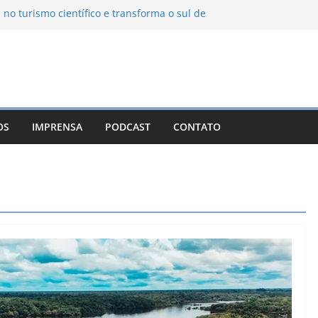
 no turismo científico e transforma o sul de
m observatório astronômico
ntanha transforma o inverno em uma
abores das serras brasileiras
ncia Ambiental Immensità bate recorde de
mplia alcance nacional
ica une gastronomia regional, natureza e
a em Campos do Jordão
OS
IMPRENSA
PODCAST
CONTATO
uevo León: o Pueblo Mágico com ruas
ntes e turismo à beira da represa