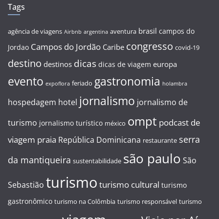
Tags
brasil
campos do
agência de viagens
aventura
Airbnb
argentina
congresso
Campos do Jordão
Caribe
Jordao
covid-19
destino
dicas
destinos
europa
dicas de viagem
evento
gastronomia
feriado
expoflora
holambra
jornalismo
hospedagem
hotel
jornalismo de
ompt
podcast de
turismo
jornalismo turístico
méxico
serra
viagem
praia
República Dominicana
restaurante
são paulo
da mantiqueira
São
sustentabilidade
turismo
turismo cultural
Sebastião
turismo
gastronômico
turismo na Colômbia
turismo responsável
turismo