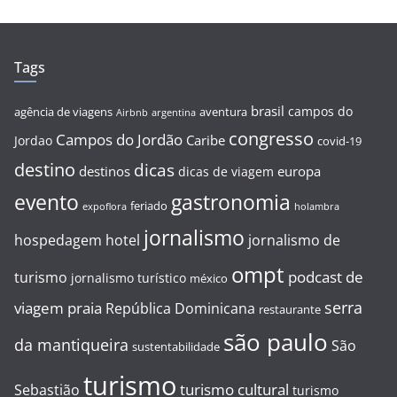
Tags
brasil
campos do
agência de viagens
aventura
Airbnb
argentina
congresso
Campos do Jordão
Caribe
Jordao
covid-19
destino
dicas
destinos
europa
dicas de viagem
evento
gastronomia
feriado
expoflora
holambra
jornalismo
hospedagem
hotel
jornalismo de
ompt
podcast de
turismo
jornalismo turístico
méxico
serra
viagem
praia
República Dominicana
restaurante
são paulo
da mantiqueira
São
sustentabilidade
turismo
turismo cultural
Sebastião
turismo