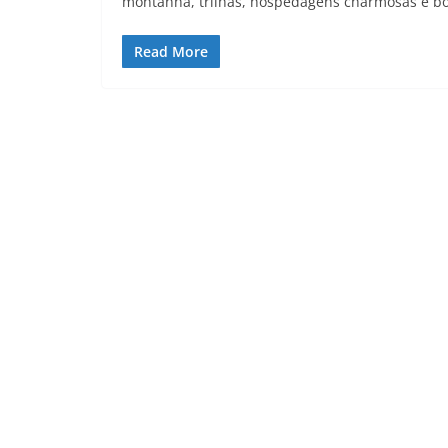
montanha, trilhas, hospedagens charmosas e bo
Read More