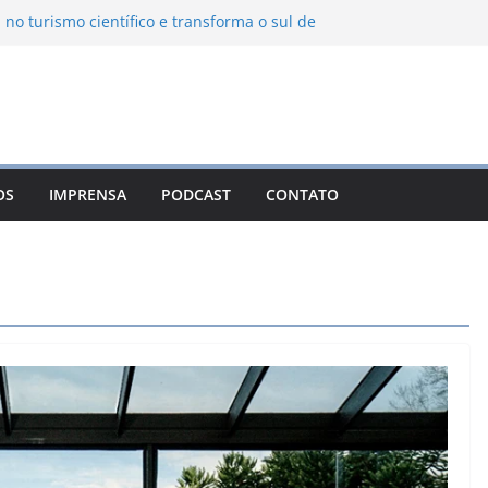
 no turismo científico e transforma o sul de
m observatório astronômico
ntanha transforma o inverno em uma
abores das serras brasileiras
ncia Ambiental Immensità bate recorde de
mplia alcance nacional
ica une gastronomia regional, natureza e
a em Campos do Jordão
OS
IMPRENSA
PODCAST
CONTATO
uevo León: o Pueblo Mágico com ruas
ntes e turismo à beira da represa