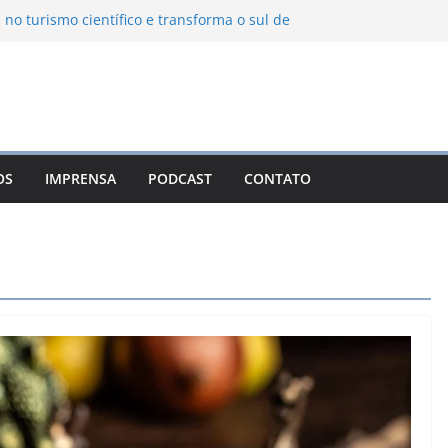
 no turismo científico e transforma o sul de
m observatório astronômico
ntanha transforma o inverno em uma
abores das serras brasileiras
ncia Ambiental Immensità bate recorde de
mplia alcance nacional
ica une gastronomia regional, natureza e
a em Campos do Jordão
OS
IMPRENSA
PODCAST
CONTATO
uevo León: o Pueblo Mágico com ruas
ntes e turismo à beira da represa