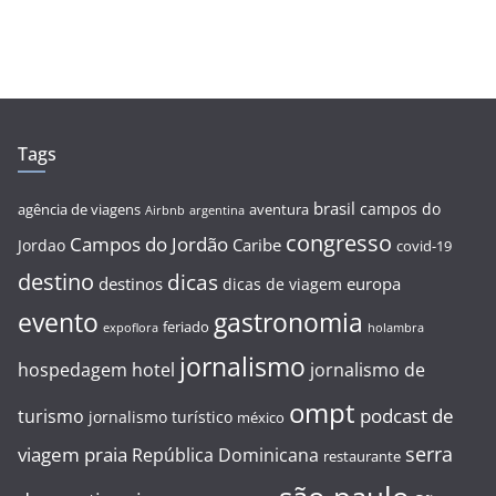
Tags
brasil
campos do
agência de viagens
aventura
Airbnb
argentina
congresso
Campos do Jordão
Caribe
Jordao
covid-19
destino
dicas
destinos
europa
dicas de viagem
evento
gastronomia
feriado
expoflora
holambra
jornalismo
hospedagem
hotel
jornalismo de
ompt
podcast de
turismo
jornalismo turístico
méxico
serra
viagem
praia
República Dominicana
restaurante