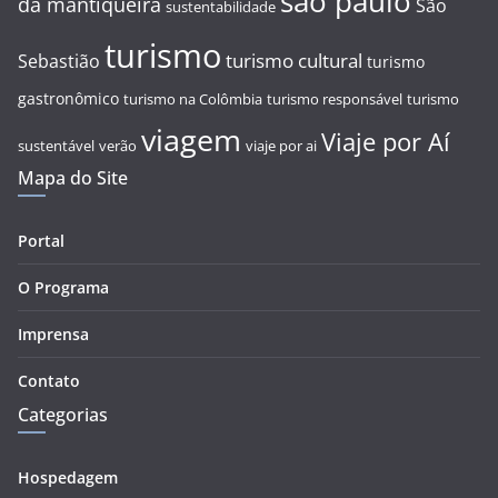
são paulo
da mantiqueira
São
sustentabilidade
turismo
turismo cultural
Sebastião
turismo
gastronômico
turismo na Colômbia
turismo responsável
turismo
viagem
Viaje por Aí
sustentável
verão
viaje por ai
Mapa do Site
Portal
O Programa
Imprensa
Contato
Categorias
Hospedagem