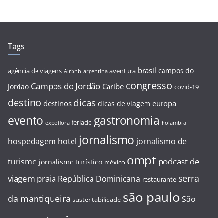
Tags
brasil
campos do
agência de viagens
aventura
Airbnb
argentina
congresso
Campos do Jordão
Caribe
Jordao
covid-19
destino
dicas
destinos
europa
dicas de viagem
evento
gastronomia
feriado
expoflora
holambra
jornalismo
hospedagem
hotel
jornalismo de
ompt
podcast de
turismo
jornalismo turístico
méxico
serra
viagem
praia
República Dominicana
restaurante
são paulo
da mantiqueira
São
sustentabilidade