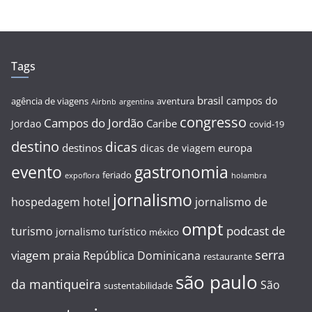
Tags
brasil
campos do
agência de viagens
aventura
Airbnb
argentina
congresso
Campos do Jordão
Caribe
Jordao
covid-19
destino
dicas
destinos
europa
dicas de viagem
evento
gastronomia
feriado
expoflora
holambra
jornalismo
hospedagem
hotel
jornalismo de
ompt
podcast de
turismo
jornalismo turístico
méxico
serra
viagem
praia
República Dominicana
restaurante
são paulo
da mantiqueira
São
sustentabilidade