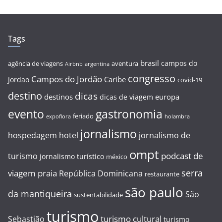
Tags
brasil
campos do
agência de viagens
aventura
Airbnb
argentina
congresso
Campos do Jordão
Caribe
Jordao
covid-19
destino
dicas
destinos
europa
dicas de viagem
evento
gastronomia
feriado
expoflora
holambra
jornalismo
hospedagem
hotel
jornalismo de
ompt
podcast de
turismo
jornalismo turístico
méxico
serra
viagem
praia
República Dominicana
restaurante
são paulo
da mantiqueira
São
sustentabilidade
turismo
turismo cultural
Sebastião
turismo