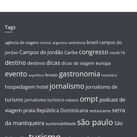
Tags
brasil
campos do
agência de viagens
aventura
Airbnb
argentina
congresso
Campos do Jordão
Caribe
Jordao
covid-19
destino
dicas
destinos
europa
dicas de viagem
evento
gastronomia
feriado
expoflora
holambra
jornalismo
hospedagem
hotel
jornalismo de
ompt
podcast de
turismo
jornalismo turístico
méxico
serra
viagem
praia
República Dominicana
restaurante
são paulo
da mantiqueira
São
sustentabilidade