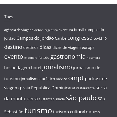
Tags
brasil
campos do
agência de viagens
aventura
Airbnb
argentina
congresso
Campos do Jordão
Caribe
Jordao
covid-19
destino
dicas
destinos
europa
dicas de viagem
evento
gastronomia
feriado
expoflora
holambra
jornalismo
hospedagem
hotel
jornalismo de
ompt
podcast de
turismo
jornalismo turístico
méxico
serra
viagem
praia
República Dominicana
restaurante
são paulo
da mantiqueira
São
sustentabilidade
turismo
turismo cultural
Sebastião
turismo