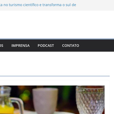
ta no turismo científico e transforma o sul de
om observatório astronômico
ontanha transforma o inverno em uma
sabores das serras brasileiras
iência Ambiental Immensità bate recorde de
amplia alcance nacional
hica une gastronomia regional, natureza e
ina em Campos do Jordão
OS
IMPRENSA
PODCAST
CONTATO
 Nuevo León: o Pueblo Mágico com ruas
rantes e turismo à beira da represa