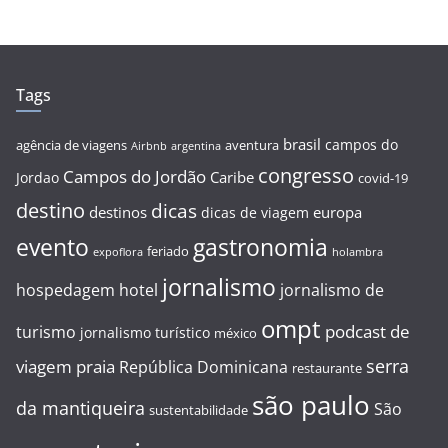
Tags
brasil
campos do
agência de viagens
aventura
Airbnb
argentina
congresso
Campos do Jordão
Caribe
Jordao
covid-19
destino
dicas
destinos
europa
dicas de viagem
evento
gastronomia
feriado
expoflora
holambra
jornalismo
hospedagem
hotel
jornalismo de
ompt
podcast de
turismo
jornalismo turístico
méxico
serra
viagem
praia
República Dominicana
restaurante
são paulo
da mantiqueira
São
sustentabilidade