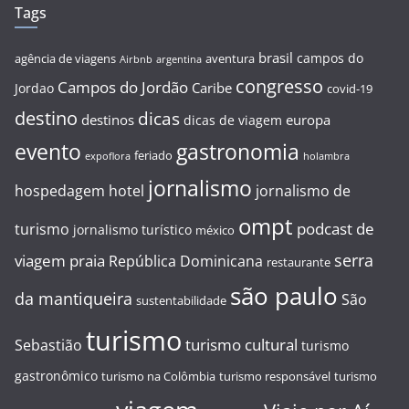
Tags
brasil
campos do
agência de viagens
aventura
Airbnb
argentina
congresso
Campos do Jordão
Caribe
Jordao
covid-19
destino
dicas
destinos
europa
dicas de viagem
evento
gastronomia
feriado
expoflora
holambra
jornalismo
hospedagem
hotel
jornalismo de
ompt
podcast de
turismo
jornalismo turístico
méxico
serra
viagem
praia
República Dominicana
restaurante
são paulo
da mantiqueira
São
sustentabilidade
turismo
turismo cultural
Sebastião
turismo
gastronômico
turismo na Colômbia
turismo responsável
turismo