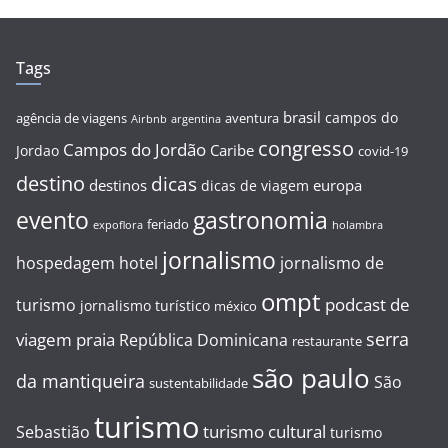
Tags
brasil
campos do
agência de viagens
aventura
Airbnb
argentina
congresso
Campos do Jordão
Caribe
Jordao
covid-19
destino
dicas
destinos
europa
dicas de viagem
evento
gastronomia
feriado
expoflora
holambra
jornalismo
hospedagem
hotel
jornalismo de
ompt
podcast de
turismo
jornalismo turístico
méxico
serra
viagem
praia
República Dominicana
restaurante
são paulo
da mantiqueira
São
sustentabilidade
turismo
turismo cultural
Sebastião
turismo