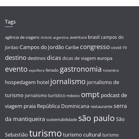
Tags
brasil
campos do
agência de viagens
aventura
Airbnb
argentina
congresso
Campos do Jordão
Caribe
Jordao
covid-19
destino
dicas
destinos
europa
dicas de viagem
evento
gastronomia
feriado
expoflora
holambra
jornalismo
hospedagem
hotel
jornalismo de
ompt
podcast de
turismo
jornalismo turístico
méxico
serra
viagem
praia
República Dominicana
restaurante
são paulo
da mantiqueira
São
sustentabilidade
turismo
turismo cultural
Sebastião
turismo