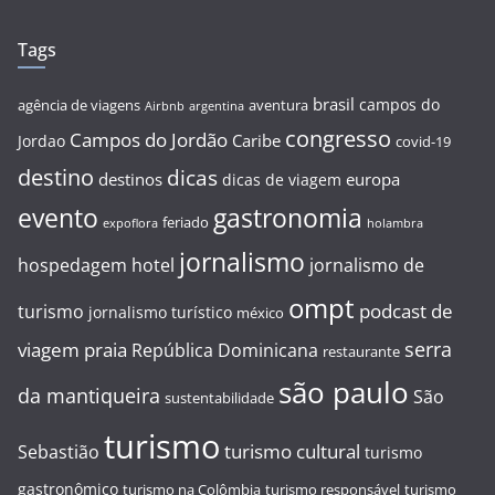
Tags
brasil
campos do
agência de viagens
aventura
Airbnb
argentina
congresso
Campos do Jordão
Caribe
Jordao
covid-19
destino
dicas
destinos
europa
dicas de viagem
evento
gastronomia
feriado
expoflora
holambra
jornalismo
hospedagem
hotel
jornalismo de
ompt
podcast de
turismo
jornalismo turístico
méxico
serra
viagem
praia
República Dominicana
restaurante
são paulo
da mantiqueira
São
sustentabilidade
turismo
turismo cultural
Sebastião
turismo
gastronômico
turismo na Colômbia
turismo responsável
turismo