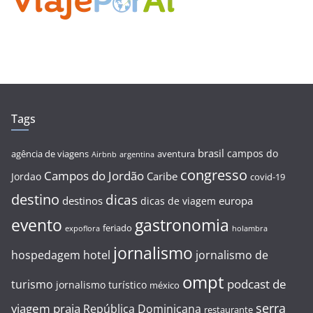
Tags
brasil
campos do
agência de viagens
aventura
Airbnb
argentina
congresso
Campos do Jordão
Caribe
Jordao
covid-19
destino
dicas
destinos
europa
dicas de viagem
evento
gastronomia
feriado
expoflora
holambra
jornalismo
hospedagem
hotel
jornalismo de
ompt
podcast de
turismo
jornalismo turístico
méxico
serra
viagem
praia
República Dominicana
restaurante