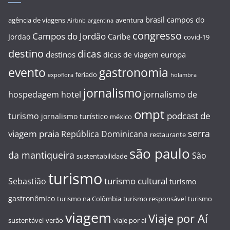
brasil
campos do
agência de viagens
aventura
Airbnb
argentina
congresso
Campos do Jordão
Caribe
Jordao
covid-19
destino
dicas
destinos
europa
dicas de viagem
evento
gastronomia
feriado
expoflora
holambra
jornalismo
hospedagem
hotel
jornalismo de
ompt
podcast de
turismo
jornalismo turístico
méxico
serra
viagem
praia
República Dominicana
restaurante
são paulo
da mantiqueira
São
sustentabilidade
turismo
turismo cultural
Sebastião
turismo
gastronômico
turismo na Colômbia
turismo responsável
turismo
viagem
Viaje por Aí
sustentável
verão
viaje por ai