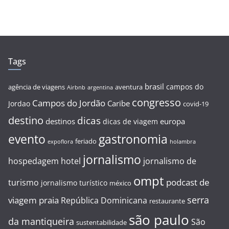
Tags
brasil
campos do
agência de viagens
aventura
Airbnb
argentina
congresso
Campos do Jordão
Caribe
Jordao
covid-19
destino
dicas
destinos
europa
dicas de viagem
evento
gastronomia
feriado
expoflora
holambra
jornalismo
hospedagem
hotel
jornalismo de
ompt
podcast de
turismo
jornalismo turístico
méxico
serra
viagem
praia
República Dominicana
restaurante
são paulo
da mantiqueira
São
sustentabilidade