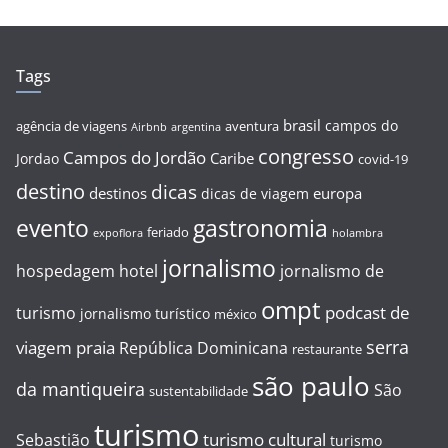
Tags
brasil
campos do
agência de viagens
aventura
Airbnb
argentina
congresso
Campos do Jordão
Caribe
Jordao
covid-19
destino
dicas
destinos
europa
dicas de viagem
evento
gastronomia
feriado
expoflora
holambra
jornalismo
hospedagem
hotel
jornalismo de
ompt
podcast de
turismo
jornalismo turístico
méxico
serra
viagem
praia
República Dominicana
restaurante
são paulo
da mantiqueira
São
sustentabilidade
turismo
turismo cultural
Sebastião
turismo