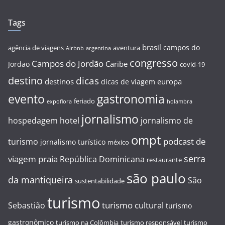
Tags
brasil
campos do
agência de viagens
aventura
Airbnb
argentina
congresso
Campos do Jordão
Caribe
Jordao
covid-19
destino
dicas
destinos
europa
dicas de viagem
evento
gastronomia
feriado
expoflora
holambra
jornalismo
hospedagem
hotel
jornalismo de
ompt
podcast de
turismo
jornalismo turístico
méxico
serra
viagem
praia
República Dominicana
restaurante
são paulo
da mantiqueira
São
sustentabilidade
turismo
turismo cultural
Sebastião
turismo
gastronômico
turismo na Colômbia
turismo responsável
turismo