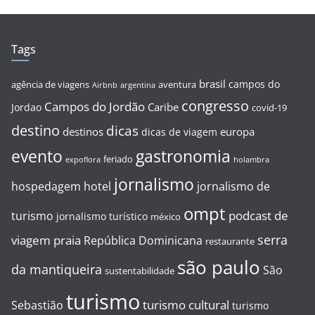
Tags
brasil
campos do
agência de viagens
aventura
Airbnb
argentina
congresso
Campos do Jordão
Caribe
Jordao
covid-19
destino
dicas
destinos
europa
dicas de viagem
evento
gastronomia
feriado
expoflora
holambra
jornalismo
hospedagem
hotel
jornalismo de
ompt
podcast de
turismo
jornalismo turístico
méxico
serra
viagem
praia
República Dominicana
restaurante
são paulo
da mantiqueira
São
sustentabilidade
turismo
turismo cultural
Sebastião
turismo