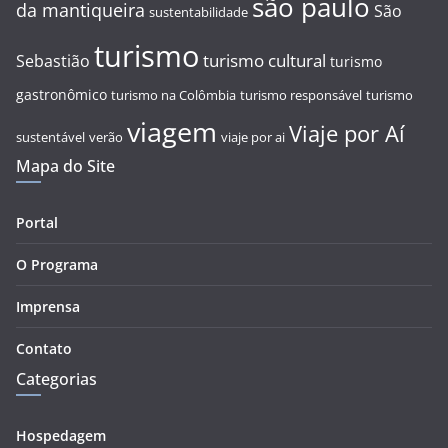
são paulo
da mantiqueira
São
sustentabilidade
turismo
turismo cultural
Sebastião
turismo
gastronômico
turismo na Colômbia
turismo responsável
turismo
viagem
Viaje por Aí
sustentável
verão
viaje por ai
Mapa do Site
Portal
O Programa
Imprensa
Contato
Categorias
Hospedagem