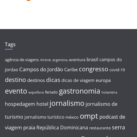
Tags
brasil
campos do
agência de viagens
aventura
Airbnb
argentina
congresso
Campos do Jordão
Caribe
Jordao
covid-19
destino
dicas
destinos
europa
dicas de viagem
evento
gastronomia
feriado
expoflora
holambra
jornalismo
hospedagem
hotel
jornalismo de
ompt
podcast de
turismo
jornalismo turístico
méxico
serra
viagem
praia
República Dominicana
restaurante