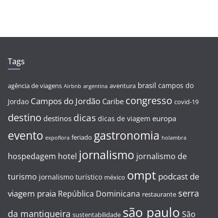
Tags
brasil
campos do
agência de viagens
aventura
Airbnb
argentina
congresso
Campos do Jordão
Caribe
Jordao
covid-19
destino
dicas
destinos
europa
dicas de viagem
evento
gastronomia
feriado
expoflora
holambra
jornalismo
hospedagem
hotel
jornalismo de
ompt
podcast de
turismo
jornalismo turístico
méxico
serra
viagem
praia
República Dominicana
restaurante
são paulo
da mantiqueira
São
sustentabilidade