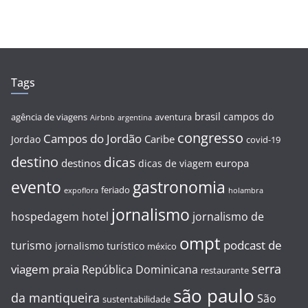
Tags
brasil
campos do
agência de viagens
aventura
Airbnb
argentina
congresso
Campos do Jordão
Caribe
Jordao
covid-19
destino
dicas
destinos
europa
dicas de viagem
evento
gastronomia
feriado
expoflora
holambra
jornalismo
hospedagem
hotel
jornalismo de
ompt
podcast de
turismo
jornalismo turístico
méxico
serra
viagem
praia
República Dominicana
restaurante
são paulo
da mantiqueira
São
sustentabilidade